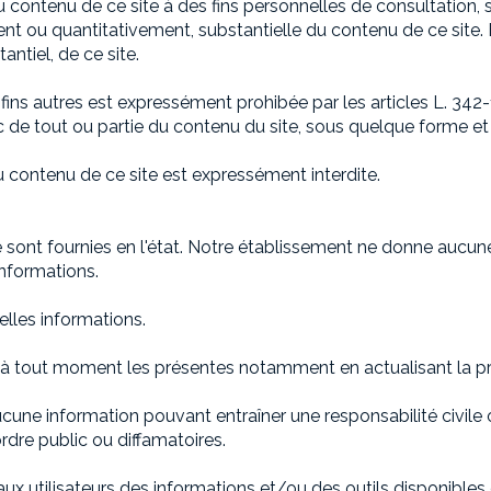
e du contenu de ce site à des fins personnelles de consultation,
nt ou quantitativement, substantielle du contenu de ce site. E
ntiel, de ce site.
 fins autres est expressément prohibée par les articles L. 342-1
 de tout ou partie du contenu du site, sous quelque forme et 
 du contenu de ce site est expressément interdite.
 sont fournies en l'état. Notre établissement ne donne aucune 
informations.
telles informations.
er à tout moment les présentes notamment en actualisant la p
aucune information pouvant entraîner une responsabilité civile 
'ordre public ou diffamatoires.
x utilisateurs des informations et/ou des outils disponibles e