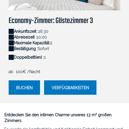
Petite chambre d'hôtes confortable et cosy avec
Am
ne Cardu pour un accueil premium.
décoration murale en bois naturel.
po
Economy-Zimmer: Gästezimmer 3
Ankunftszeit :
16:30
Abreisezeit :
10:00
Maximale Kapazität:
2
Bestätigung :
Sofort
Doppelbett(en) :
1
ab
100€
/Nacht
BUCHEN
VERFÜGBARKEITEN
Entdecken Sie den intimen Charme unseres 13 m² großen
Zimmers
.