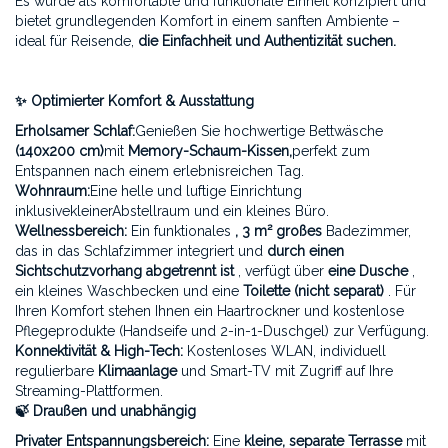
Es wurde als komfortable und funktionale Einheit konzipiert und
bietet grundlegenden Komfort in einem sanften Ambiente –
ideal für Reisende,
die Einfachheit und Authentizität suchen.
✨ Optimierter Komfort & Ausstattung
Erholsamer Schlaf:
Genießen Sie hochwertige Bettwäsche
(140x200 cm)
mit
Memory-Schaum-Kissen,
perfekt zum
Entspannen nach einem erlebnisreichen Tag.
Wohnraum:
Eine helle und luftige Einrichtung
inklusivekleinerAbstellraum und ein kleines Büro.
Wellnessbereich:
Ein funktionales
, 3 m² großes
Badezimmer,
das in das Schlafzimmer integriert und
durch einen
Sichtschutzvorhang abgetrennt ist
, verfügt über
eine Dusche
,
ein kleines Waschbecken und eine
Toilette (nicht separat)
. Für
Ihren Komfort stehen Ihnen ein Haartrockner und kostenlose
Pflegeprodukte (Handseife und 2-in-1-Duschgel) zur Verfügung.
Konnektivität & High-Tech:
Kostenloses WLAN, individuell
regulierbare
Klimaanlage
und Smart-TV mit Zugriff auf Ihre
Streaming-Plattformen.
🍃 Draußen und unabhängig
Privater Entspannungsbereich:
Eine
kleine, separate Terrasse
mit