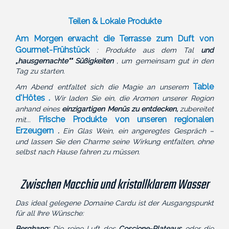
Teilen & Lokale Produkte
Am Morgen erwacht die Terrasse zum Duft von
Gourmet-Frühstück
: Produkte aus dem Tal
und
„hausgemachte"" Süßigkeiten
, um gemeinsam gut in den
Tag zu starten.
Table
Am Abend entfaltet sich die Magie an unserem
d'Hôtes
.
Wir laden Sie ein, die Aromen unserer Region
anhand eines
einzigartigen Menüs zu entdecken,
zubereitet
Frische Produkte von unseren regionalen
mit...
Erzeugern
.
Ein Glas Wein, ein angeregtes Gespräch –
und lassen Sie den Charme seine Wirkung entfalten, ohne
selbst nach Hause fahren zu müssen.
Zwischen Macchia und kristallklarem Wasser
Das ideal gelegene Domaine Cardu ist der Ausgangspunkt
für all Ihre Wünsche:
Berghang:
Die reine Luft des
Coscione-Plateaus
oder die