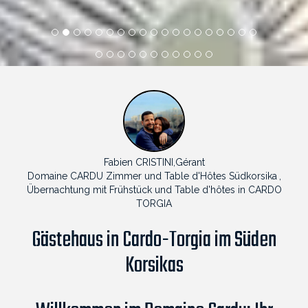
1
2
3
4
5
6
7
8
9
10
11
12
13
14
15
16
17
18
19
20
21
22
23
24
25
26
27
28
29
30
Fabien CRISTINI,Gérant
Domaine CARDU Zimmer und Table d'Hôtes Südkorsika
,
Übernachtung mit Frühstück und Table d'hôtes in CARDO
TORGIA
Gästehaus in Cardo-Torgia im Süden
Korsikas