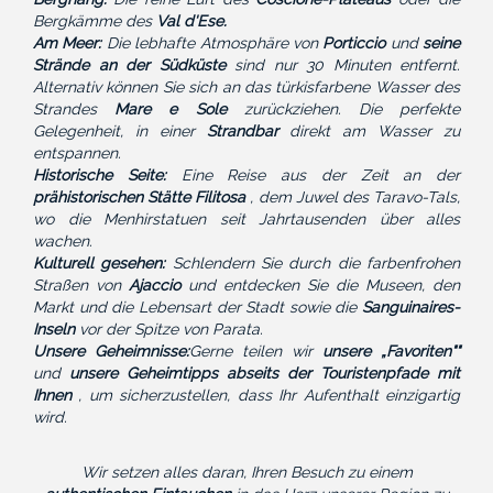
Bergkämme des
Val d'Ese.
Am Meer:
Die lebhafte Atmosphäre von
Porticcio
und
seine
Strände an der
Südküste
sind nur 30 Minuten entfernt.
Alternativ können Sie sich an das türkisfarbene Wasser des
Strandes
Mare e Sole
zurückziehen. Die perfekte
Gelegenheit, in einer
Strandbar
direkt am Wasser zu
entspannen.
Historische Seite:
Eine Reise aus der Zeit an der
prähistorischen Stätte
Filitosa
, dem Juwel des Taravo-Tals,
wo die Menhirstatuen seit Jahrtausenden über alles
wachen.
Kulturell gesehen:
Schlendern Sie durch die farbenfrohen
Straßen von
Ajaccio
und entdecken Sie die Museen, den
Markt und die Lebensart der Stadt sowie die
Sanguinaires-
Inseln
vor der Spitze von Parata.
Unsere Geheimnisse:
Gerne teilen wir
unsere „Favoriten""
und
unsere Geheimtipps abseits der Touristenpfade mit
Ihnen
, um sicherzustellen, dass Ihr Aufenthalt einzigartig
wird.
Wir setzen alles daran, Ihren Besuch zu einem