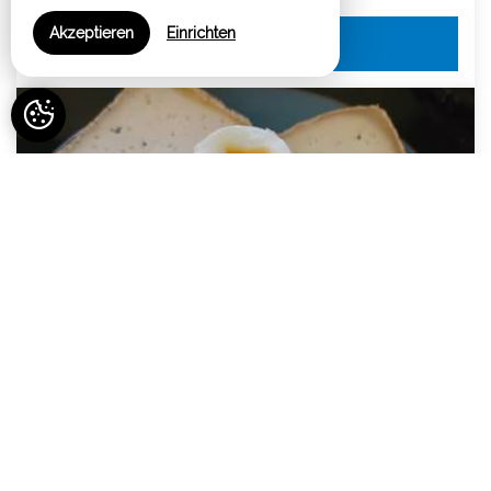
ab 40€
Akzeptieren
Einrichten
BUCHEN
Eier und Käse
ab 10€
BUCHEN